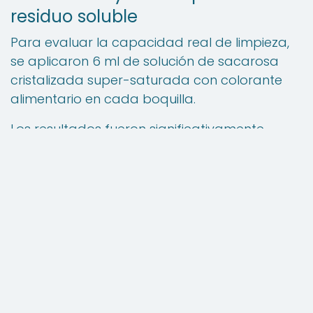
residuo soluble
Para evaluar la capacidad real de limpieza,
se aplicaron 6 ml de solución de sacarosa
cristalizada super-saturada con colorante
alimentario en cada boquilla.
Los resultados fueron significativamente
distintos:
L/d = 0 → 25 segundos
L/d = 2 → 13 minutos (33 veces más que
L/d=0)
L/d = 3 → 58 minutos (146 veces más que
L/d=0)
La diferencia es contundente.