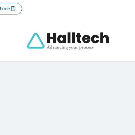
​​​te​ch
cto