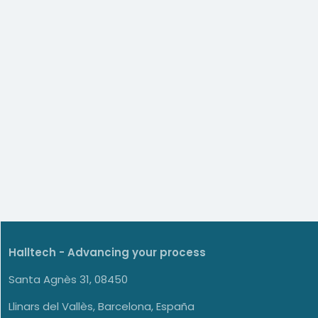
Halltech - Advancing your process
Santa Agnès 31, 08450
Llinars del Vallès, Barcelona, España